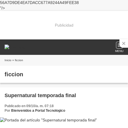
56A7D9DE4EA7DACC677A9244A49FEE38
"/>
Publicidad
MENU
Inicio
» ficcion
ficcion
Supernatural temporada final
Publicado en 09/10/a. m. 07:18
Por
Bienvenidos a Portal Tecnologico